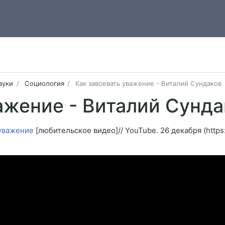
ауки
Социология
Как завоевать уважение - Виталий Сундаков
ажение - Виталий Сунда
 уважение
[любительское видео]// YouTube. 26 декабря (https