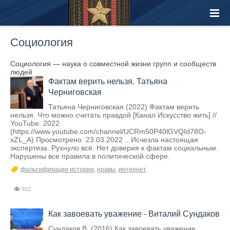
Социология
Социология — наука о совместной жизни групп и сообществ
людей
Фактам верить нельзя. Татьяна
Черниговская
Татьяна Черниговская (2022) Фактам верить
нельзя. Что можно считать правдой [Канал Искусство жить] //
YouTube. 2022
(https://www.youtube.com/channel/UCRm50P40lGVQId78O-
xZL_A) Просмотрено: 23.03.2022 ...Исчезла настоящая
экспертиза. Рухнуло всё. Нет доверия к фактам социальным.
Нарушены все правила в политической сфере.
фальсификации истории
,
нравы
,
интернет
912
Как завоевать уважение - Виталий Сундаков
Сундаков В. (2016) Как завоевать уважение