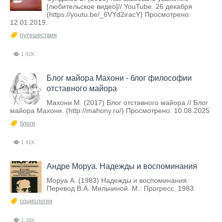
[любительское видео]// YouTube. 26 декабря
(https://youtu.be/_6VYd2iracY) Просмотрено:
12.01.2019.
путешествия
1.42K
Блог майора Махони - блог философии
отставного майора
Махони М. (2017) Блог отставного майора // Блог
майора Махони. (http://mahony.ru/) Просмотрено: 10.08.2025
блоги
1.41K
Андре Моруа. Надежды и воспоминания
Моруа А. (1983) Надежды и воспоминания.
Перевод В.А. Мильчиной. М.: Прогресс, 1983
социология
1.38K