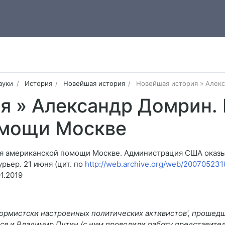
ауки
История
Новейшая история
Новейшая история » Алек
я » Александр Домрин. 
омощи Москве
рия американской помощи Москве. Администрация США оказы
урьер. 21 июня (цит. по
http://web.archive.org/web/200705231
1.2019
ормистски настроенных политических активистов', прошедших
ся и Владимир Путин (с ним проводили работу представит