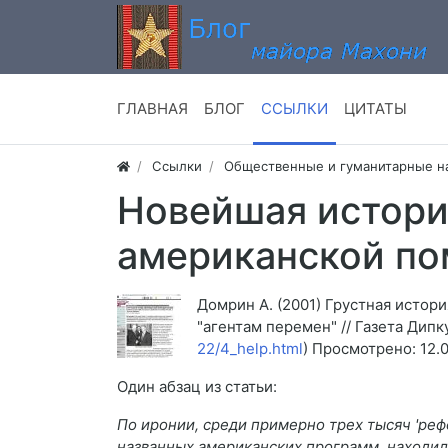
ГЛАВНАЯ
БЛОГ
ССЫЛКИ
ЦИТАТЫ
Ссылки
Общественные и гуманитарные н
Новейшая истори
американской п
Домрин А. (2001) Грустная исто
"агентам перемен" // Газета Дипк
22/4_help.html
) Просмотрено: 12.0
Один абзац из статьи:
По иронии, среди примерно трех тысяч 'реф
названных американских программ, находил