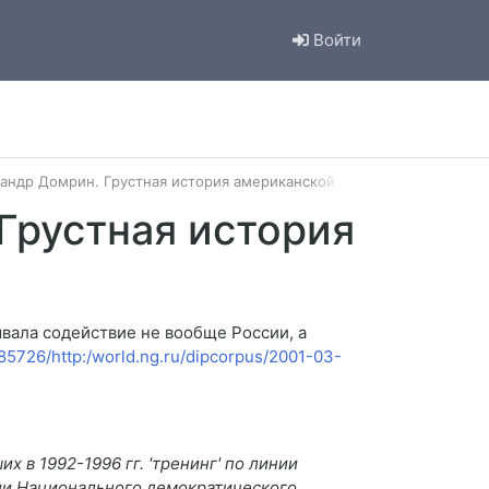
Войти
сандр Домрин. Грустная история американской помощи Москве
Грустная история
вала содействие не вообще России, а
85726/http:/world.ng.ru/dipcorpus/2001-03-
 в 1992-1996 гг. 'тренинг' по линии
ели Национального демократического