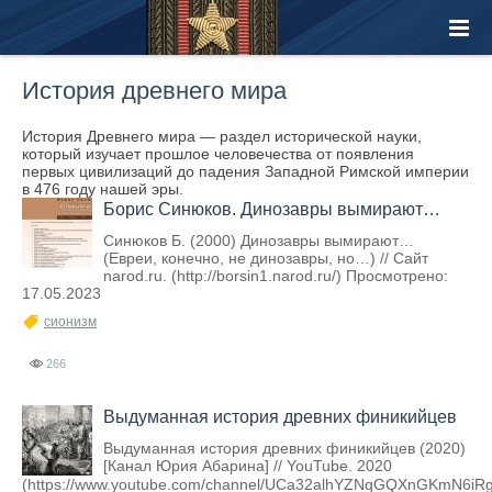
История древнего мира
История Древнего мира — раздел исторической науки,
который изучает прошлое человечества от появления
первых цивилизаций до падения Западной Римской империи
в 476 году нашей эры.
Борис Синюков. Динозавры вымирают…
Синюков Б. (2000) Динозавры вымирают…
(Евреи, конечно, не динозавры, но…) // Сайт
narod.ru. (http://borsin1.narod.ru/) Просмотрено:
17.05.2023
сионизм
266
Выдуманная история древних финикийцев
Выдуманная история древних финикийцев (2020)
[Канал Юрия Абарина] // YouTube. 2020
(https://www.youtube.com/channel/UCa32alhYZNqGQXnGKmN6iRg