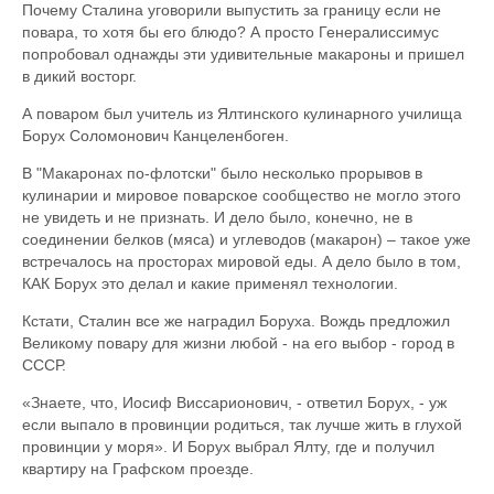
Почему Сталина уговорили выпустить за границу если не
повара, то хотя бы его блюдо? А просто Генералиссимус
попробовал однажды эти удивительные макароны и пришел
в дикий восторг.
А поваром был учитель из Ялтинского кулинарного училища
Борух Соломонович Канцеленбоген.
В "Макаронах по-флотски" было несколько прорывов в
кулинарии и мировое поварское сообщество не могло этого
не увидеть и не признать. И дело было, конечно, не в
соединении белков (мяса) и углеводов (макарон) – такое уже
встречалось на просторах мировой еды. А дело было в том,
КАК Борух это делал и какие применял технологии.
Кстати, Сталин все же наградил Боруха. Вождь предложил
Великому повару для жизни любой - на его выбор - город в
СССР.
«Знаете, что, Иосиф Виссарионович, - ответил Борух, - уж
если выпало в провинции родиться, так лучше жить в глухой
провинции у моря». И Борух выбрал Ялту, где и получил
квартиру на Графском проезде.