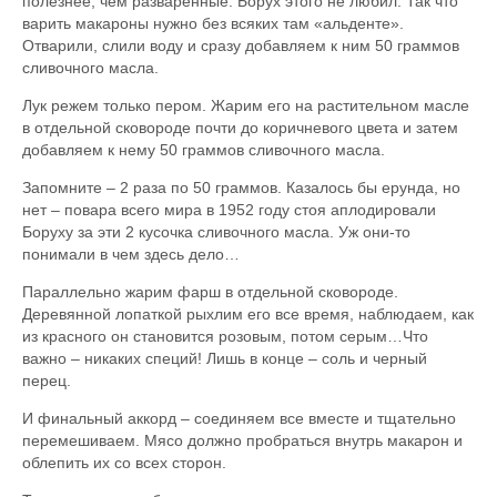
полезнее, чем разваренные. Борух этого не любил. Так что
варить макароны нужно без всяких там «альденте».
Отварили, слили воду и сразу добавляем к ним 50 граммов
сливочного масла.
Лук режем только пером. Жарим его на растительном масле
в отдельной сковороде почти до коричневого цвета и затем
добавляем к нему 50 граммов сливочного масла.
Запомните – 2 раза по 50 граммов. Казалось бы ерунда, но
нет – повара всего мира в 1952 году стоя аплодировали
Боруху за эти 2 кусочка сливочного масла. Уж они-то
понимали в чем здесь дело…
Параллельно жарим фарш в отдельной сковороде.
Деревянной лопаткой рыхлим его все время, наблюдаем, как
из красного он становится розовым, потом серым…Что
важно – никаких специй! Лишь в конце – соль и черный
перец.
И финальный аккорд – соединяем все вместе и тщательно
перемешиваем. Мясо должно пробраться внутрь макарон и
облепить их со всех сторон.