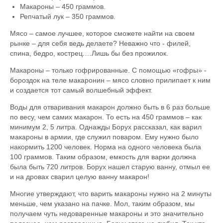
Макароны – 450 граммов.
Репчатый лук – 350 граммов.
Мясо – самое лучшее, которое сможете найти на своем
рынке – для себя ведь делаете? Неважно что - филей,
спина, бедро, кострец.…Лишь бы без прожилок.
Макароны – только гофрированные. С помощью «гофры» -
бороздок на теле макаронин – мясо словно прилипает к ним
и создается тот самый волшебный эффект.
Воды для отваривания макарон должно быть в 6 раз больше
по весу, чем самих макарон. То есть на 450 граммов – как
минимум 2, 5 литра. Однажды Борух рассказал, как варил
макароны в армии, где служил поваром. Ему нужно было
накормить 1200 человек. Норма на одного человека была
100 граммов. Таким образом, емкость для варки должна
была быть 720 литров. Борух нашел старую ванну, отмыл ее
и на дровах сварил целую ванну макарон!
Многие утверждают, что варить макароны нужно на 2 минуты
меньше, чем указано на пачке. Мол, таким образом, мы
получаем чуть недоваренные макароны и это значительно