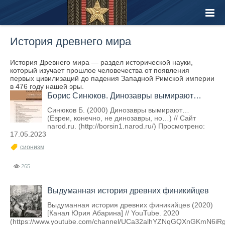
История древнего мира
История Древнего мира — раздел исторической науки,
который изучает прошлое человечества от появления
первых цивилизаций до падения Западной Римской империи
в 476 году нашей эры.
Борис Синюков. Динозавры вымирают…
Синюков Б. (2000) Динозавры вымирают…
(Евреи, конечно, не динозавры, но…) // Сайт
narod.ru. (http://borsin1.narod.ru/) Просмотрено:
17.05.2023
сионизм
265
Выдуманная история древних финикийцев
Выдуманная история древних финикийцев (2020)
[Канал Юрия Абарина] // YouTube. 2020
(https://www.youtube.com/channel/UCa32alhYZNqGQXnGKmN6iRg